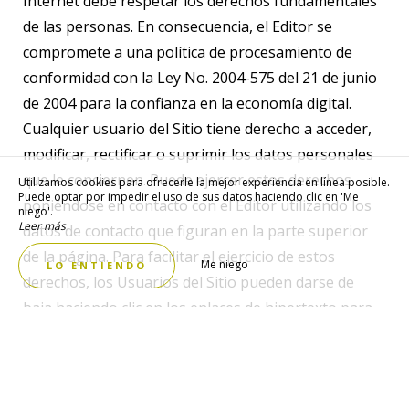
Internet debe respetar los derechos fundamentales
de las personas. En consecuencia, el Editor se
compromete a una política de procesamiento de
conformidad con la Ley No. 2004-575 del 21 de junio
de 2004 para la confianza en la economía digital.
Cualquier usuario del Sitio tiene derecho a acceder,
modificar, rectificar o suprimir los datos personales
que le conciernen. Puede ejercer estos derechos
Utilizamos cookies para ofrecerle la mejor experiencia en línea posible.
Puede optar por impedir el uso de sus datos haciendo clic en 'Me
poniéndose en contacto con el Editor utilizando los
niego'.
Leer más
datos de contacto que figuran en la parte superior
de la página. Para facilitar el ejercicio de estos
Me niego
LO ENTIENDO
derechos, los Usuarios del Sitio pueden darse de
baja haciendo clic en los enlaces de hipertexto para
darse de baja presentes en los correos electrónicos
enviados. Las computadoras que se conectan a los
servidores del Sitio reciben en su disco duro uno o