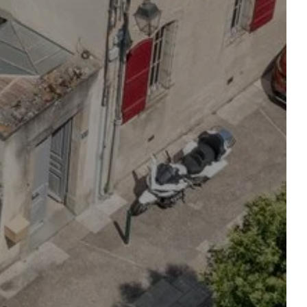
E
DIE RÄUME
KONTAKT & ZUGANG