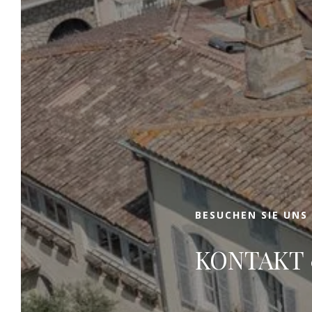
Buchen
Entdecken Sie in Mirepoix intramural, nur
wenige Schritte vom Stadtzentrum entfernt,
die Oase der Ruhe und Gelassenheit von Clos
des Oliviers. Dieses charmante Gästehaus in
Mirepoix empfängt Sie zu entspannenden
Zwischenstopps in einem seiner fünf
Zimmer, begleitet von erstklassigen
BESUCHEN SIE UNS
Dienstleistungen. Unsere Gästezimmer in
Mirepoix sind der ideale Ausgangspunkt, um
KONTAKT
die Region zu erkunden!