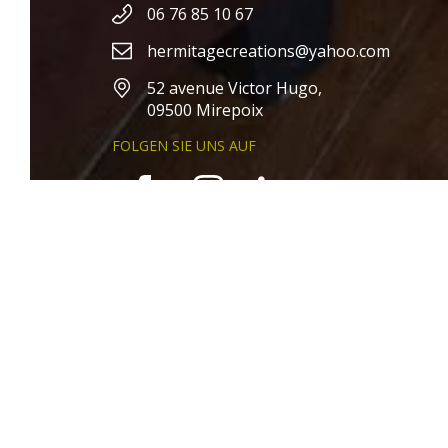
06 76 85 10 67
hermitagecreations@yahoo.com
52 avenue Victor Hugo,
TISCH
ENT
09500 Mirepoix
FOLGEN SIE UNS AUF