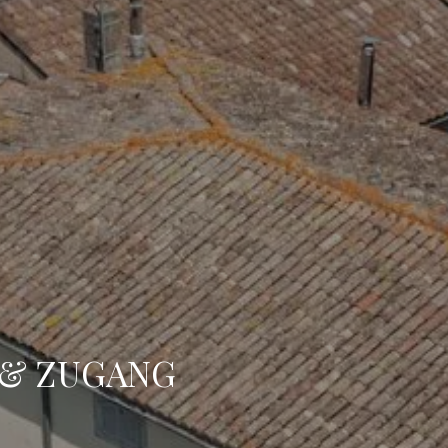
Ankunft
Ankunft
Buchen
 & ZUGANG