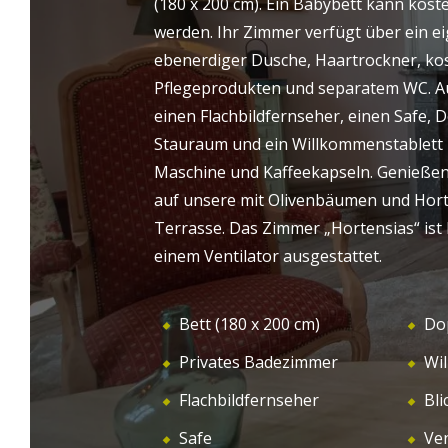
(180 x 200 cm). Ein Babybett kann kost
HERZLICH
Mirepoix empfängt Sie zu entspannenden
werden. Ihr Zimmer verfügt über ein 
WILLKOMMEN
PRÄ
Zwischenstopps in einem seiner fünf
ebenerdiger Dusche, Haartrockner, ko
Zimmer, begleitet von erstklassigen
Pflegeprodukten und separatem WC. A
Dienstleistungen. Unsere Gästezimmer in
einen Flachbildfernseher, einen Safe, 
Mirepoix sind der ideale Ausgangspunkt, um
Stauraum und ein Willkommenstablett
die Region zu erkunden!
Maschine und Kaffeekapseln. Genießen
auf unsere mit Olivenbäumen und Hor
Terrasse. Das Zimmer „Hortensias“ ist k
einem Ventilator ausgestattet.
Bett (180 x 200 cm)
Do
Privates Badezimmer
Wi
Flachbildfernseher
Bli
Safe
Ven