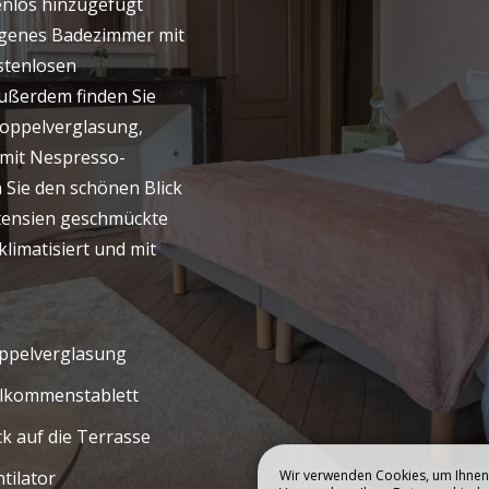
Buchen
enlos hinzugefügt
eigenes Badezimmer mit
SENTATION
BAUGESCHICHT
stenlosen
ußerdem finden Sie
Doppelverglasung,
 mit Nespresso-
 Sie den schönen Blick
tensien geschmückte
limatisiert und mit
ppelverglasung
llkommenstablett
ck auf die Terrasse
Wir verwenden Cookies, um Ihnen 
tilator