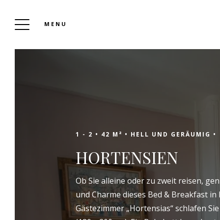
MENU
DER CLOS DES OLIVIERS MIREPOIX
Buchen
1 - 2 •
42 M² •
HELL UND GERÄUMIG •
HORTENSIEN
Entdecken Sie in Mirepoix intramural, nur
Ob Sie alleine oder zu zweit reisen, g
wenige Schritte vom Stadtzentrum entfernt,
und Charme dieses Bed & Breakfast in 
die Oase der Ruhe und Gelassenheit von Clos
Gästezimmer „Hortensias“ schlafen Sie
des Oliviers. Dieses charmante Gästehaus in