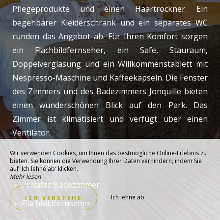
Pflegeprodukte und einen Haartrockner. Ein
begehbarer Kleiderschrank und ein separates WC
runden das Angebot ab. Für Ihren Komfort sorgen
ein Flachbildfernseher, ein Safe, Stauraum,
Doppelverglasung und ein Willkommenstablett mit
Nespresso-Maschine und Kaffeekapseln. Die Fenster
des Zimmers und des Badezimmers Jonquille bieten
einen wunderschönen Blick auf den Park. Das
Zimmer ist klimatisiert und verfügt über einen
Ventilator.
Wir verwenden Cookies, um Ihnen das bestmögliche Online-Erlebnis zu
bieten. Sie können die Verwendung Ihrer Daten verhindern, indem Sie
180x200 Bett
auf 'Ich lehne ab' klicken.
Mehr lesen
Privates Badezimmer
Ich lehne ab
ICH VERSTEHE
Flachbildfernseher