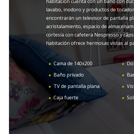
habitación cuenta con un baño con duch
bienvenida para una estancia relajante en
lavabo, inodoro y productos de tocador
BIENVENIDA
PRE
una de sus cinco habitaciones, acompañada
encontrarán un televisor de pantalla pl
de servicios de alta gama. ¡Nuestras
acristalamiento, espacio de almacenam
habitaciones en Mirepoix son el punto de
cortesía con cafetera Nespresso y cáps
partida ideal para explorar la región!
habitación ofrece hermosas vistas al p
Cama de 140x200
Dob
Baño privado
Ban
TV de pantalla plana
Vis
Caja fuerte
Sol