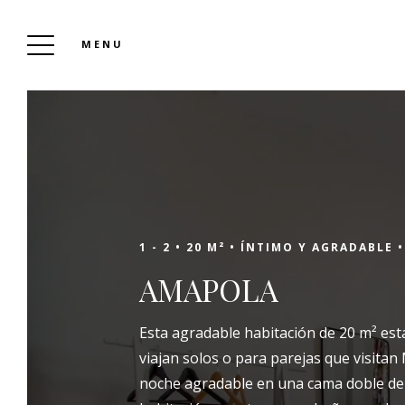
MENU
EL CLOS DES OLIVIERS MIREPOIX
Reservar
1 - 2 •
20 M² •
ÍNTIMO Y AGRADABLE •
AMAPOLA
En la intramuros de Mirepoix, a pocos pasos
Esta agradable habitación de 20 m² es
del centro de la ciudad, descubra el remanso
viajan solos o para parejas que visitan
de paz y serenidad de Clos des Oliviers. Esta
noche agradable en una cama doble de 
encantadora pensión en Mirepoix le da la