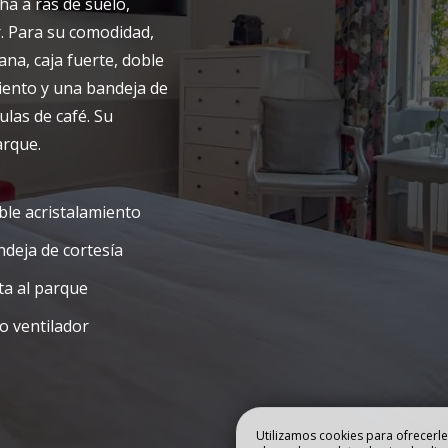
Reservar
a a ras de suelo,
. Para su comodidad,
SENTACIÓN
HISTORIA DEL E
ana, caja fuerte, doble
iento y una bandeja de
ulas de café. Su
arque.
le acristalamiento
deja de cortesía
ta al parque
o ventilador
Utilizamos cookies para ofrecerle